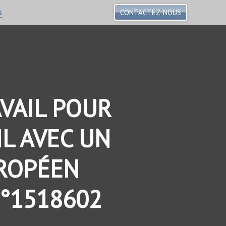
s
CONTACTEZ-NOUS
VAIL POUR
L AVEC UN
ROPÉEN
N°1518602