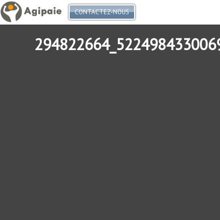
CONTACTEZ-NOUS
294822664_522498433006