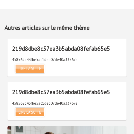
Autres articles sur le même thème
219d8dbe8c57ea3b5abda08fefab65e5
458562d43fbe5ac1ded07de40a33767e
LIRE LA SUITE
219d8dbe8c57ea3b5abda08fefab65e5
458562d43fbe5ac1ded07de40a33767e
LIRE LA SUITE