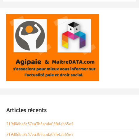
Articles récents
219d8dbe8c57ea3b5abda08fefab65e5
219d8dbe8c57ea3b5abda08fefab65e5